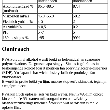
ûnreinheden
ûnreinheden
Alkoholysegraad %
86.5~88.5
87.4
(mol/mol)
Viskositeit mPa.s
45.0~55.0
50.2
Flechtich ynhâld %
≤ 5
2
As ynhâld%
≤ 0,5
0.2
PH
5~7
5
160 mesh pass%
≥95
99%
Oanfraach
PVA Polyvinyl alkohol wurdt brûkt as helpmiddel yn suspensie
polymerizations. De grutste tapassing yn Sina is it gebrûk as in
beskermjende kolloïd foar it meitsjen fan polyvinylacetate-dispersjes
(RDP). Yn Japan is har wichtichste gebrûk de produksje fan
vinylonfaser.
It wurdt in protte brûkt yn lijm, muorre stopverf / skimcoat, tegellijm
/ tegelgrout ects.
PVA kin fluch oplosse, sels yn kâld wetter. Nei't PVA-film oplost,
kin elk fan 'e 55 soarten mikroorganismen oanwêzich yn
ôffalwettersuveringssystemen ôfbrekke wat oerbleaun is fan' e
oploste film.