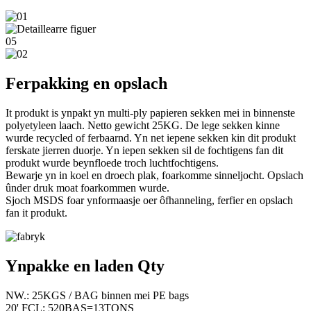
Ferpakking en opslach
It produkt is ynpakt yn multi-ply papieren sekken mei in binnenste
polyetyleen laach. Netto gewicht 25KG. De lege sekken kinne
wurde recycled of ferbaarnd. Yn net iepene sekken kin dit produkt
ferskate jierren duorje. Yn iepen sekken sil de fochtigens fan dit
produkt wurde beynfloede troch luchtfochtigens.
Bewarje yn in koel en droech plak, foarkomme sinneljocht. Opslach
ûnder druk moat foarkommen wurde.
Sjoch MSDS foar ynformaasje oer ôfhanneling, ferfier en opslach
fan it produkt.
Ynpakke en laden Qty
NW.: 25KGS / BAG binnen mei PE bags
20' FCL: 520BAS=13TONS