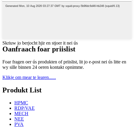
Skriuw jo berjocht hjir en stjoer it nei ús
Oanfraach foar priislist
Foar fragen oer ús produkten of priislist, lit jo e-post nei ús litte en
wy sille binnen 24 oeren kontakt opnimme.
Klikje om mear te learen......
Produkt List
HPMC
RDP/VAE
MECH
NEE
PVA