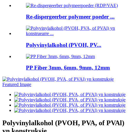
Re-dispergeerber polymeer poeder ...
Polyvinylalkohol (PVOH, PV...
PP Fiber 3mm, 6mm, 9mm, 12mm
Polyvinylalkohol (PVOH, PVA, of PVAl)
yn konstruksje