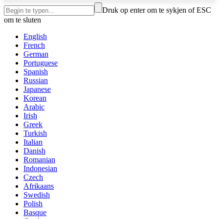
Druk op enter om te sykjen of ESC
om te sluten
English
French
German
Portuguese
Spanish
Russian
Japanese
Korean
Arabic
Irish
Greek
Turkish
Italian
Danish
Romanian
Indonesian
Czech
Afrikaans
Swedish
Polish
Basque