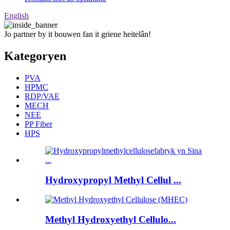
English
Jo partner by it bouwen fan it griene heitelân!
Kategoryen
PVA
HPMC
RDP/VAE
MECH
NEE
PP Fiber
HPS
Hydroxypropyl Methyl Cellul ...
Methyl Hydroxyethyl Cellulo...