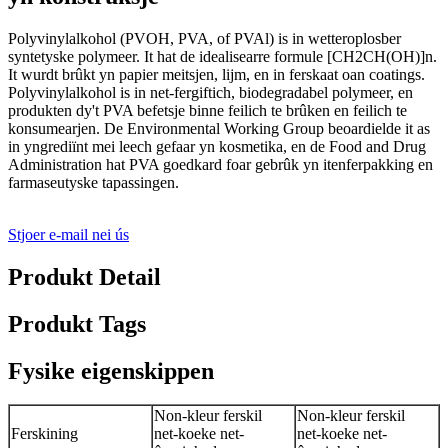
Polyvinylalkohol (PVOH, PVA, of PVAl) is in wetteroplosber
syntetyske polymeer. It hat de idealisearre formule [CH2CH(OH)]n.
It wurdt brûkt yn papier meitsjen, lijm, en in ferskaat oan coatings.
Polyvinylalkohol is in net-fergiftich, biodegradabel polymeer, en
produkten dy't PVA befetsje binne feilich te brûken en feilich te
konsumearjen. De Environmental Working Group beoardielde it as
in yngrediïnt mei leech gefaar yn kosmetika, en de Food and Drug
Administration hat PVA goedkard foar gebrûk yn itenferpakking en
farmaseutyske tapassingen.
Stjoer e-mail nei ús
Produkt Detail
Produkt Tags
Fysike eigenskippen
Non-kleur ferskil
Non-kleur ferskil
Ferskining
net-koeke net-
net-koeke net-