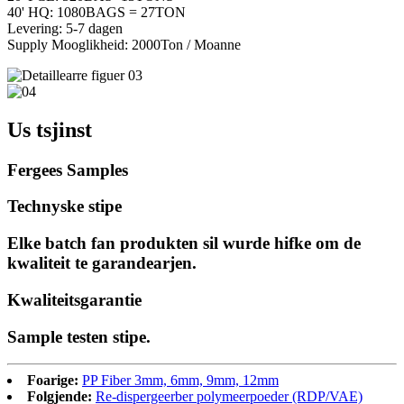
40' HQ: 1080BAGS = 27TON
Levering: 5-7 dagen
Supply Mooglikheid: 2000Ton / Moanne
Us tsjinst
Fergees Samples
Technyske stipe
Elke batch fan produkten sil wurde hifke om de
kwaliteit te garandearjen.
Kwaliteitsgarantie
Sample testen stipe.
Foarige:
PP Fiber 3mm, 6mm, 9mm, 12mm
Folgjende:
Re-dispergeerber polymeerpoeder (RDP/VAE)