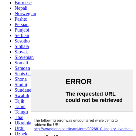
Burmese
Nepali
Norwegian
Pashto
Persian
Punjabi
Serbian
Sesotho
Sinhala
Slovak
Slovenian
Somali
Samoan
Scots Gaelic
Shona
Sindhi
Sundanese
Swahili
Tajik
Tamil
Telugu
Thai
Ukrainian
Urdu
Uzbek