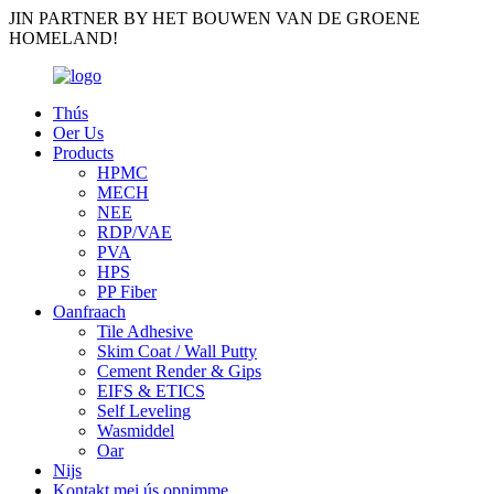
JIN PARTNER BY HET BOUWEN VAN DE GROENE
HOMELAND!
Thús
Oer Us
Products
HPMC
MECH
NEE
RDP/VAE
PVA
HPS
PP Fiber
Oanfraach
Tile Adhesive
Skim Coat / Wall Putty
Cement Render & Gips
EIFS & ETICS
Self Leveling
Wasmiddel
Oar
Nijs
Kontakt mei ús opnimme