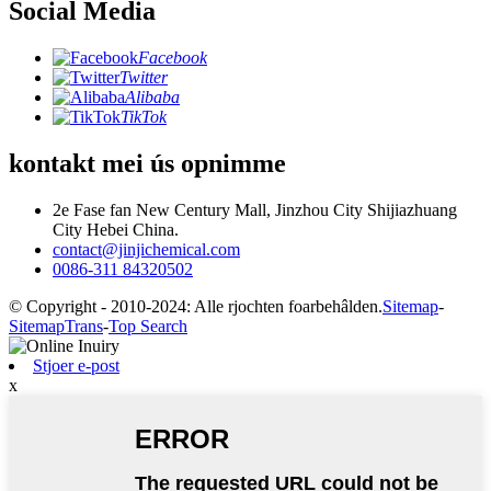
Social Media
Facebook
Twitter
Alibaba
TikTok
kontakt mei ús opnimme
2e Fase fan New Century Mall, Jinzhou City Shijiazhuang
City Hebei China.
contact@jinjichemical.com
0086-311 84320502
© Copyright - 2010-2024: Alle rjochten foarbehâlden.
Sitemap
-
SitemapTrans
-
Top Search
Stjoer e-post
x